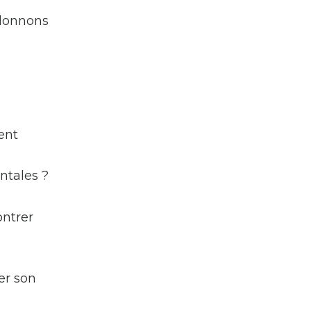
 donnons
ent
ntales ?
ontrer
er son