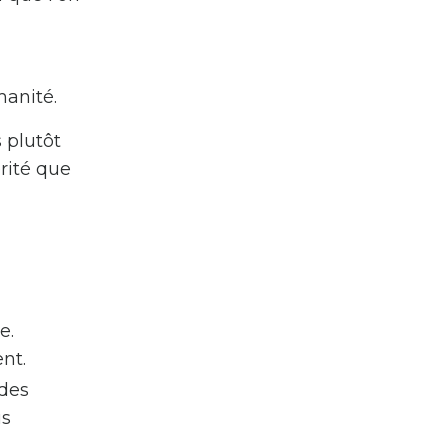
manité.
 plutôt
rité que
e.
nt.
des
us