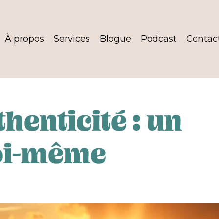
À propos
Services
Blogue
Podcast
Contac
henticité : un
oi-même