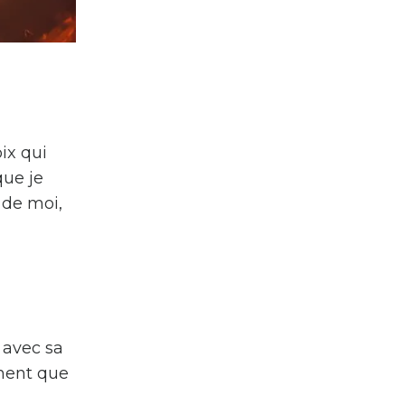
ix qui
que je
 de moi,
 avec sa
ement que