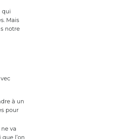
 qui
s. Mais
ns notre
avec
ndre à un
es pour
 ne va
i que l’on