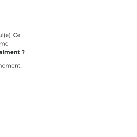
l(e). Ce
ême.
aiment ?
einement,